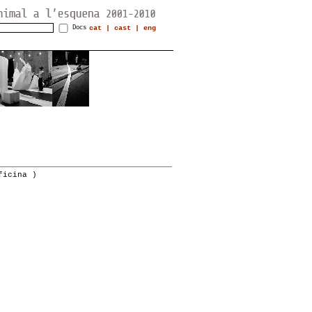
Docs
cat
|
cast
|
eng
ficina )