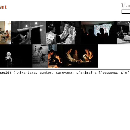
nació)
( Alkantara, Bunker, Carovana, L'animal a l'esquena, L'Of