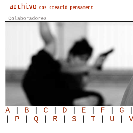
Colaboradores
A
|
B
|
C
|
D
|
E
|
F
|
G
|
P
|
Q
|
R
|
S
|
T
|
U
|