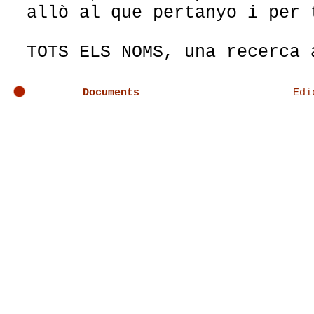
allò al que pertanyo i per 
TOTS ELS NOMS, una recerca 
aquest cos específic, que l
Documents
Edi
María Muñoz
va a buscar en a
descansa en el cos, diposit
nosaltres a través dels nom
Després de l'estrena de BAC
i al 2005 (en la seva vers
continuarà la recerca del s
format de solo escènic en a
el tercer solo en la seva 