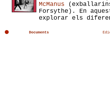
McManus
(exballarins
Forsythe). En aques
explorar els difere
quietud, continuïtat i rupt
Documents
Edi
Commerce és un grup de cinc
del 1999(
Nik Haffner
, Debo
O'Keeffe i Astrid Sommer). 
en l'exploració d'estructur
situació donada, un mètode 
convencionals de l'espai te
treball interdisciplinari e
àudiovisuals. Per a dur a t
interdisciplinari col.labor
disciplines i presenten el 