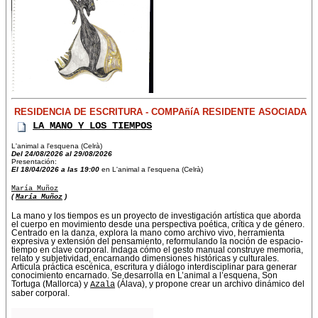
RESIDENCIA DE ESCRITURA - COMPAñíA RESIDENTE ASOCIADA
LA MANO Y LOS TIEMPOS
L'animal a l'esquena (Celrà)
Del 24/08/2026 al 29/08/2026
Presentación:
El 18/04/2026 a las 19:00
en L'animal a l'esquena (Celrà)
María Muñoz
(
María Muñoz
)
La mano y los tiempos es un proyecto de investigación artística que aborda
el cuerpo en movimiento desde una perspectiva poética, crítica y de género.
Centrado en la danza, explora la mano como archivo vivo, herramienta
expresiva y extensión del pensamiento, reformulando la noción de espacio-
tiempo en clave corporal. Indaga cómo el gesto manual construye memoria,
relato y subjetividad, encarnando dimensiones históricas y culturales.
Articula práctica escénica, escritura y diálogo interdisciplinar para generar
conocimiento encarnado. Se desarrolla en L’animal a l’esquena, Son
Tortuga (Mallorca) y
Azala
(Álava), y propone crear un archivo dinámico del
saber corporal.