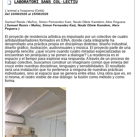
LABORATORI SANS COL·LECTIU
L'animal a l'esquena (Celrà)
Del 10/08/2026 al 15/08/2026
Samuel Ramis i Muñoz, Simon Fernandez Katz, Noubi Oliete Kamdem, Aleix Peguera
( Samuel Ramis i Muñoz, Simon Fernandez Katz, Noubi Oliete Kamdem, Aleix
Peguera )
El proyecto de residencia artística es impulsado por un colectivo de cuatro
artistas/diseñadores formados en EINA, donde cada integrante ha
desarrollado una práctica propia en disciplinas distintas: diseño industrial,
diseño gráfico, ilustración, audiovisuales y música. El proyecto parte de una
pregunta sencilla: ¿qué ocurre cuando cuatro miradas especializadas se
encuentran sin jerarquías y se ponen a dialogar? La residencia es el
espacio y el tiempo para explorar esa respuesta. A través de un proceso de
trabajo colectivo, buscamos construir un imaginario común que emerja del
cruce entre nuestras disciplinas, lenguajes y sensibilidades. El resultado
será una instalación que no pertenece a ninguna de nuestras prácticas
individuales, sino al espacio que se genera entre ellas. Una obra que es, en
sí misma, el rastro visible de ese diálogo: la fusión como método y como
forma.