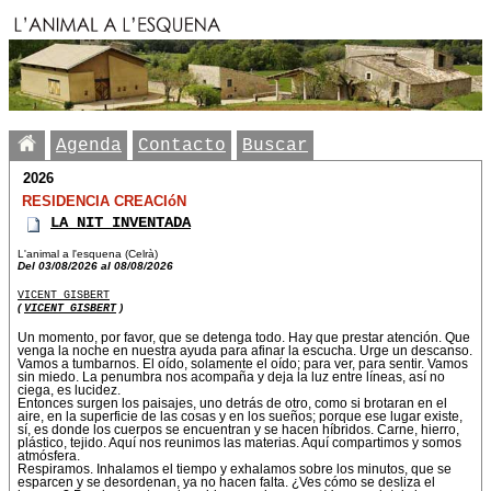
Agenda
Contacto
Buscar
2026
RESIDENCIA CREACIóN
LA NIT INVENTADA
L'animal a l'esquena (Celrà)
Del 03/08/2026 al 08/08/2026
VICENT GISBERT
(
VICENT GISBERT
)
Un momento, por favor, que se detenga todo. Hay que prestar atención. Que
venga la noche en nuestra ayuda para afinar la escucha. Urge un descanso.
Vamos a tumbarnos. El oído, solamente el oído; para ver, para sentir. Vamos
sin miedo. La penumbra nos acompaña y deja la luz entre líneas, así no
ciega, es lucidez.
Entonces surgen los paisajes, uno detrás de otro, como si brotaran en el
aire, en la superficie de las cosas y en los sueños; porque ese lugar existe,
sí, es donde los cuerpos se encuentran y se hacen híbridos. Carne, hierro,
plástico, tejido. Aquí nos reunimos las materias. Aquí compartimos y somos
atmósfera.
Respiramos. Inhalamos el tiempo y exhalamos sobre los minutos, que se
esparcen y se desordenan, ya no hacen falta. ¿Ves cómo se desliza el