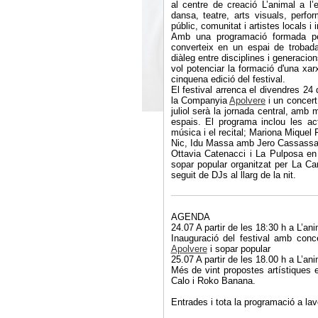
al centre de creació L’animal a l
dansa, teatre, arts visuals, perfor
públic, comunitat i artistes locals i 
Amb una programació formada p
converteix en un espai de trobad
diàleg entre disciplines i generacion
vol potenciar la formació d'una xar
cinquena edició del festival.
El festival arrenca el divendres 2
la Companyia
Apolvere
i un concert
juliol serà la jornada central, amb
espais. El programa inclou les a
música i el recital; Mariona Miquel
Nic, Idu Massa amb Jero Cassassas
Ottavia Catenacci i La Pulposa e
sopar popular organitzat per La C
seguit de DJs al llarg de la nit.
AGENDA
24.07 A partir de les 18:30 h a L’an
Inauguració del festival amb conc
Apolvere
i sopar popular
25.07 A partir de les 18.00 h a L’an
Més de vint propostes artístiques 
Calo i Roko Banana.
Entrades i tota la programació a l