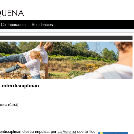
Col.laboradors
Residencies
e
nterdisciplinari
quena (Celrà)
disciplinari d’estiu impulsat per
La Verema
que té lloc