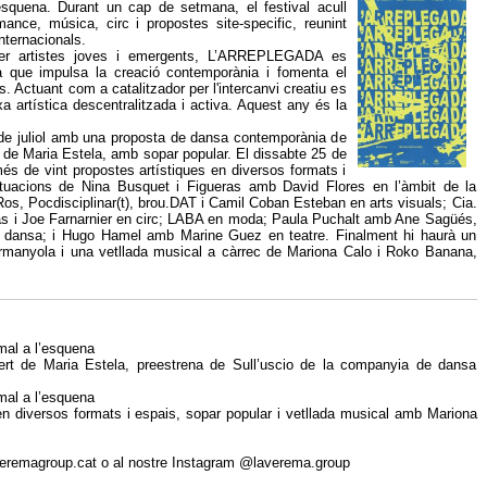
’esquena. Durant un cap de setmana, el festival acull
mance, música, circ i propostes site-specific, reunint
internacionals.
er artistes joves i emergents, L’ARREPLEGADA es
a que impulsa la creació contemporània i fomenta el
s. Actuant com a catalitzador per l'intercanvi creatiu es
xa artística descentralitzada i activa. Aquest any és la
4 de juliol amb una proposta de dansa contemporània de
 de Maria Estela, amb sopar popular. El dissabte 25 de
 més de vint propostes artístiques en diversos formats i
ctuacions de Nina Busquet i Figueras amb David Flores en l’àmbit de la
 Ros, Pocdisciplinar(t), brou.DAT i Camil Coban Esteban en arts visuals; Cia.
 i Joe Farnarnier en circ; LABA en moda; Paula Puchalt amb Ane Sagüés,
n dansa; i Hugo Hamel amb Marine Guez en teatre. Finalment hi haurà un
armanyola i una vetllada musical a càrrec de Mariona Calo i Roko Banana,
imal a l’esquena
ert de Maria Estela, preestrena de Sull’uscio de la companyia de dansa
imal a l’esquena
en diversos formats i espais, sopar popular i vetllada musical amb Mariona
averemagroup.cat o al nostre Instagram @laverema.group