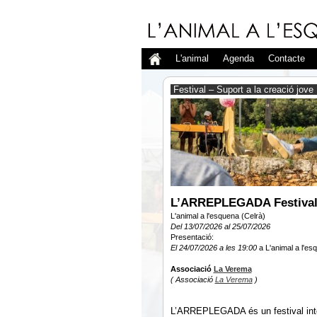
L'animal
Agenda
Contacte
Festival – Suport a la creació jov
L’ARREPLEGADA Festival i
L'animal a l'esquena (Celrà)
Del 13/07/2026 al 25/07/2026
Presentació:
El 24/07/2026 a les 19:00
a L'animal a l'es
Associació
La Verema
( Associació
La Verema
)
L’ARREPLEGADA és un festival inter