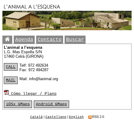
Agenda
Contacto
Buscar
L’animal a l’esquena
L.G. Mas Espolla S/N
17460 Celrà (GIRONA)
Telf: 972 492634
CALL
Fax: 972 494287
Mail: info@lanimal.org
MAIL
Cómo llegar / Plano
iOSx GMaps
Android GMaps
|
|
RSS 2.0
Català
Castellano
English