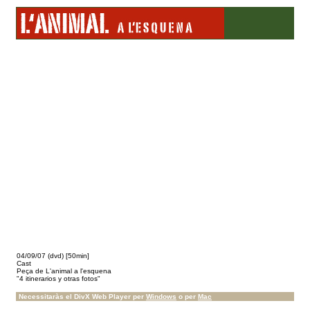
04/09/07 (dvd) [50min]
Cast
Peça de L'animal a l'esquena
"4 itinerarios y otras fotos"
Necessitaràs el DivX Web Player per
Windows
o per
Mac