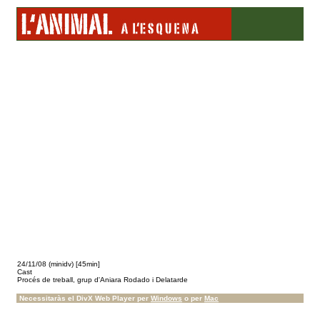
24/11/08 (minidv) [45min]
Cast
Procés de treball, grup d'Aniara Rodado i Delatarde
Necessitaràs el DivX Web Player per
Windows
o per
Mac