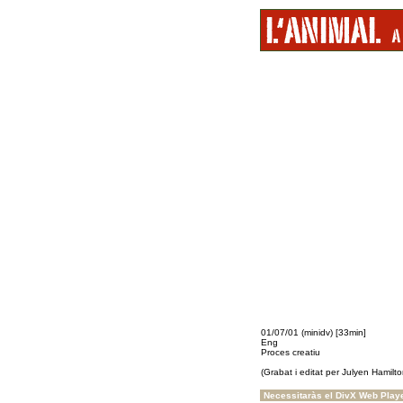
01/07/01 (minidv) [33min]
Eng
Proces creatiu
(Grabat i editat per Julyen Hamilto
Necessitaràs el DivX Web Play