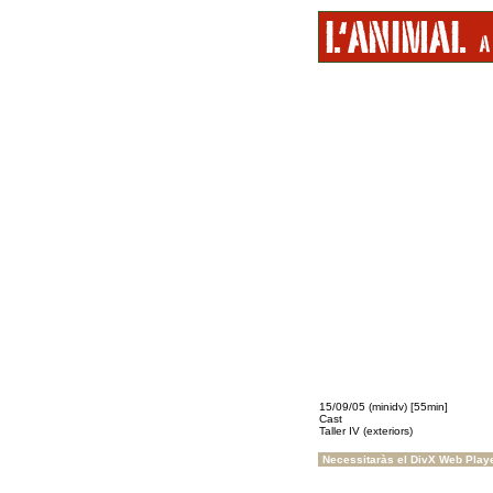
15/09/05 (minidv) [55min]
Cast
Taller IV (exteriors)
Necessitaràs el DivX Web Play