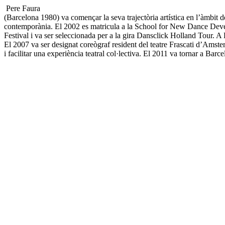
Pere Faura
(Barcelona 1980) va començar la seva trajectòria artística en l’àmbit de
contemporània. El 2002 es matricula a la School for New Dance Devel
Festival i va ser seleccionada per a la gira Dansclick Holland Tour. 
El 2007 va ser designat coreògraf resident del teatre Frascati d’Amster
i facilitar una experiència teatral col·lectiva. El 2011 va tornar a Barc