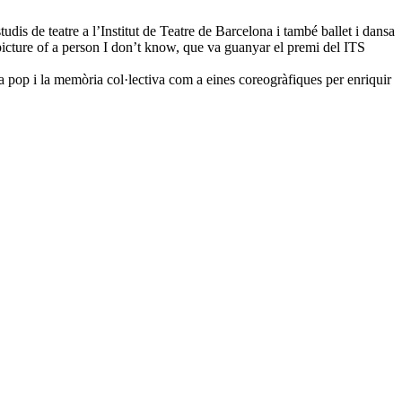
udis de teatre a l’Institut de Teatre de Barcelona i també ballet i dansa
cture of a person I don’t know, que va guanyar el premi del ITS
ura pop i la memòria col·lectiva com a eines coreogràfiques per enriquir