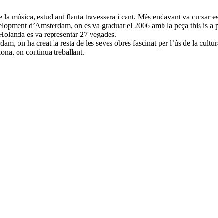
 la música, estudiant flauta travessera i cant. Més endavant va cursar est
opment d’Amsterdam, on es va graduar el 2006 amb la peça this is a pi
A Holanda es va representar 27 vegades.
dam, on ha creat la resta de les seves obres fascinat per l’ús de la cult
elona, on continua treballant.