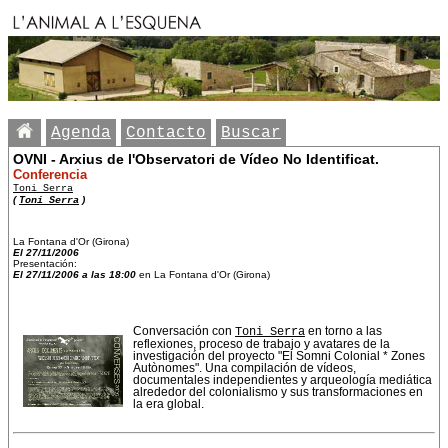
Agenda
Contacto
Buscar
OVNI - Arxius de l'Observatori de Vídeo No Identificat.
Conferencia
Toni Serra
(
Toni Serra
)
La Fontana d'Or (Girona)
El 27/11/2006
Presentación:
El 27/11/2006 a las 18:00
en La Fontana d'Or (Girona)
Conversación con
Toni Serra
en torno a las
reflexiones, proceso de trabajo y avatares de la
investigación del proyecto "El Somni Colonial * Zones
Autònomes". Una compilación de vídeos,
documentales independientes y arqueología mediática
alrededor del colonialismo y sus transformaciones en
la era global.