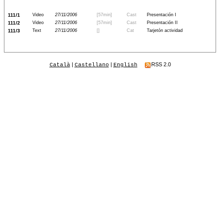
111/1
Video
27/11/2006
[57min]
Cast
Presentación I
111/2
Video
27/11/2006
[57min]
Cast
Presentación II
111/3
Text
27/11/2006
[]
Cat
Tarjetón actividad
|
|
RSS 2.0
Català
Castellano
English