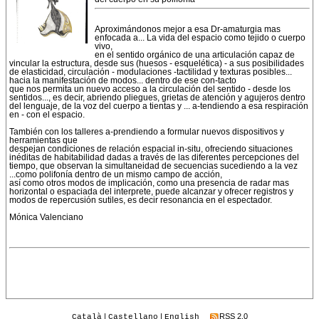
Aproximándonos mejor a esa Dr-amaturgia mas
enfocada a... La vida del espacio como tejido o cuerpo
vivo,
en el sentido orgánico de una articulación capaz de
vincular la estructura, desde sus (huesos - esquelética) - a sus posibilidades
de elasticidad, circulación - modulaciones -tactilidad y texturas posibles...
hacia la manifestación de modos... dentro de ese con-tacto
que nos permita un nuevo acceso a la circulación del sentido - desde los
sentidos..., es decir, abriendo pliegues, grietas de atención y agujeros dentro
del lenguaje, de la voz del cuerpo a tientas y ... a-tendiendo a esa respiración
en - con el espacio.
También con los talleres a-prendiendo a formular nuevos dispositivos y
herramientas que
despejan condiciones de relación espacial in-situ, ofreciendo situaciones
inéditas de habitabilidad dadas a través de las diferentes percepciones del
tiempo, que observan la simultaneidad de secuencias sucediendo a la vez
...como polifonía dentro de un mismo campo de acción,
así como otros modos de implicación, como una presencia de radar mas
horizontal o espaciada del interprete, puede alcanzar y ofrecer registros y
modos de repercusión sutiles, es decir resonancia en el espectador.
Mónica Valenciano
|
|
RSS 2.0
Català
Castellano
English