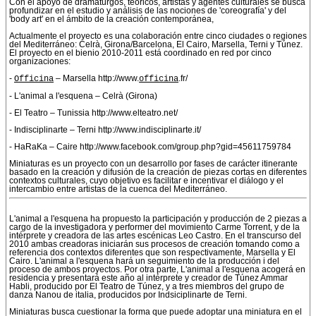
Con el apoyo de dramaturgos, teóricos, artistas y agentes culturales se busca
profundizar en el estudio y análisis de las nociones de 'coreografía' y del
'body art' en el ámbito de la creación contemporánea,
Actualmente el proyecto es una colaboración entre cinco ciudades o regiones
del Mediterráneo: Celrà, Girona/Barcelona, El Cairo, Marsella, Terni y Túnez.
El proyecto en el bienio 2010-2011 está coordinado en red por cinco
organizaciones:
-
Officina
– Marsella http://www.
officina
.fr/
- L'animal a l'esquena – Celrà (Girona)
- El Teatro – Tunissia http://www.elteatro.net/
- Indisciplinarte – Terni http://www.indisciplinarte.it/
- HaRaKa – Caire http://www.facebook.com/group.php?gid=45611759784
Miniaturas es un proyecto con un desarrollo por fases de carácter itinerante
basado en la creación y difusión de la creación de piezas cortas en diferentes
contextos culturales, cuyo objetivo es facilitar e incentivar el diálogo y el
intercambio entre artistas de la cuenca del Mediterráneo.
L'animal a l'esquena ha propuesto la participación y producción de 2 piezas a
cargo de la investigadora y performer del movimiento Carme Torrent, y de la
intérprete y creadora de las artes escénicas Leo Castro. En el transcurso del
2010 ambas creadoras iniciarán sus procesos de creación tomando como a
referencia dos contextos diferentes que son respectivamente, Marsella y El
Cairo. L'animal a l'esquena hará un seguimiento de la producción i del
proceso de ambos proyectos. Por otra parte, L'animal a l'esquena acogerá en
residencia y presentará este año al intérprete y creador de Túnez Ammar
Habli, producido por El Teatro de Túnez, y a tres miembros del grupo de
danza Nanou de italia, producidos por Indsiciplinarte de Terni.
Miniaturas busca cuestionar la forma que puede adoptar una miniatura en el