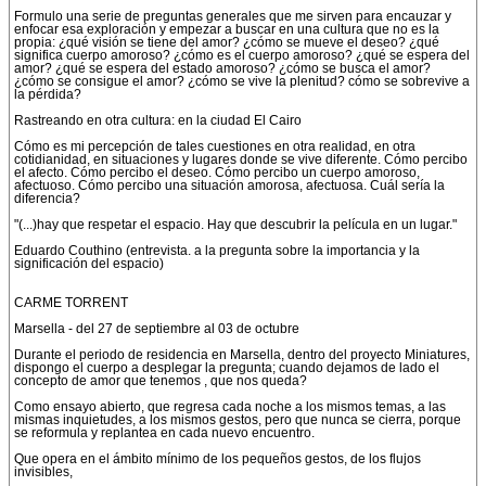
Formulo una serie de preguntas generales que me sirven para encauzar y
enfocar esa exploración y empezar a buscar en una cultura que no es la
propia: ¿qué visión se tiene del amor? ¿cómo se mueve el deseo? ¿qué
significa cuerpo amoroso? ¿cómo es el cuerpo amoroso? ¿qué se espera del
amor? ¿qué se espera del estado amoroso? ¿cómo se busca el amor?
¿cómo se consigue el amor? ¿cómo se vive la plenitud? cómo se sobrevive a
la pérdida?
Rastreando en otra cultura: en la ciudad El Cairo
Cómo es mi percepción de tales cuestiones en otra realidad, en otra
cotidianidad, en situaciones y lugares donde se vive diferente. Cómo percibo
el afecto. Cómo percibo el deseo. Cómo percibo un cuerpo amoroso,
afectuoso. Cómo percibo una situación amorosa, afectuosa. Cuál sería la
diferencia?
"(...)hay que respetar el espacio. Hay que descubrir la película en un lugar."
Eduardo Couthino (entrevista. a la pregunta sobre la importancia y la
significación del espacio)
CARME TORRENT
Marsella - del 27 de septiembre al 03 de octubre
Durante el periodo de residencia en Marsella, dentro del proyecto Miniatures,
dispongo el cuerpo a desplegar la pregunta; cuando dejamos de lado el
concepto de amor que tenemos , que nos queda?
Como ensayo abierto, que regresa cada noche a los mismos temas, a las
mismas inquietudes, a los mismos gestos, pero que nunca se cierra, porque
se reformula y replantea en cada nuevo encuentro.
Que opera en el ámbito mínimo de los pequeños gestos, de los flujos
invisibles,