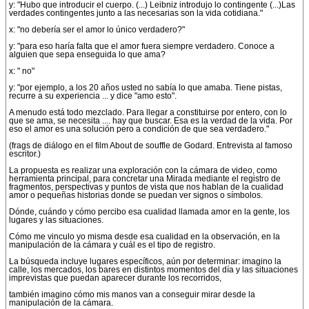
y: "Hubo que introducir el cuerpo. (...) Leibniz introdujo lo contingente (...)Las
verdades contingentes junto a las necesarias son la vida cotidiana."
x: "no debería ser el amor lo único verdadero?"
y: "para eso haría falta que el amor fuera siempre verdadero. Conoce a
alguien que sepa enseguida lo que ama?
x: " no"
y: "por ejemplo, a los 20 años usted no sabía lo que amaba. Tiene pistas,
recurre a su experiencia ... y dice "amo esto".
A menudo está todo mezclado. Para llegar a constituirse por entero, con lo
que se ama, se necesita .... hay que buscar. Esa es la verdad de la vida. Por
eso el amor es una solución pero a condición de que sea verdadero."
(frags de diálogo en el film About de souffle de Godard. Entrevista al famoso
escritor.)
La propuesta es realizar una exploración con la cámara de video, como
herramienta principal, para concretar una Mirada mediante el registro de
fragmentos, perspectivas y puntos de vista que nos hablan de la cualidad
amor o pequeñas historias donde se puedan ver signos o símbolos.
Dónde, cuándo y cómo percibo esa cualidad llamada amor en la gente, los
lugares y las situaciones.
Cómo me vinculo yo misma desde esa cualidad en la observación, en la
manipulación de la cámara y cuál es el tipo de registro.
La búsqueda incluye lugares específicos, aún por determinar: imagino la
calle, los mercados, los bares en distintos momentos del día y las situaciones
imprevistas que puedan aparecer durante los recorridos,
también imagino cómo mis manos van a conseguir mirar desde la
manipulación de la cámara.