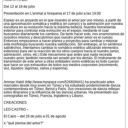
Del 12 al 18 de julio
Presentación en L'animal a l'esquena el 17 de julio a las 19:00
Espejo es un proyecto en el que muestro el amor por uno mismo, a partir de
una aproximación somática y estética (el cuerpo) y la admiración por nuestra
escultura en su evolución hacia la máxima belleza. Nuestra herramienta
exterior para controlar esta evolución es el espejo, mediante el cual
buscamos diariamente los cambios. De tanto hacer esto, nos enamoramos de
nosotros mismos y descubrimos que nuestro primer amor es el cuerpo.
Entonces empezamos a hacer planes y proyectos para cambiar y mejorar
esta morfología buscando nuestra satisfacción. Sin embargo, al no sentirnos
satisfechos, intentamos cambiar lo somático-estético utilizando elementos
exteriores para ver la reacción de los otros cuerpos hacia el nuestro (amor,
admiración, celos, etc.) Este mecanismo que antes que nada necesita
nuestro amor, también necesita ser amado por los demás. El instrumento de
transmisión de este amor a otras entidades somo-estéticas es todo cuerpo
que hace un uso exhaustivo de todos sus medios corporales (movimiento,
voz, líquidos: lágrimas, saliva y esperma).
Ammar Habli (http://www.myspace.com/526609441) ha practicado artes
marciales desde muy joven en Túnez y ha estudiado posteriormente danza
contemporánea en Túnez, Beirut y Paris. Sus creaciones de danza reflejan
estos itinerarios y la influencia de las danzas urbanas. Ha presentado sus
coreografías en Túnez, Francia, Inglaterra y Líbano.
CREACIONES
LEO CASTRO –
El Cairo – del 26 de julio a 01 de agosto
x: "qué piensa del amor?"