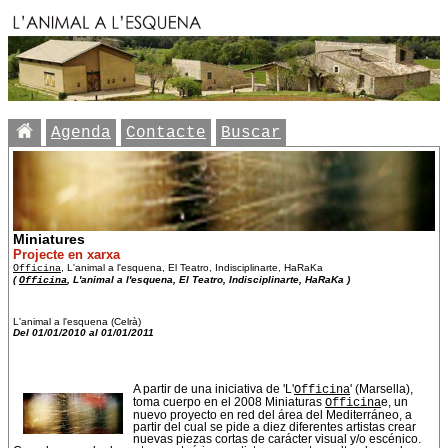
Agenda
Contacte
Buscar
Miniatures
Projecte en xarxa
Officina
, L'animal a l'esquena, El Teatro, Indisciplinarte, HaRaKa
(
Officina
, L'animal a l'esquena, El Teatro, Indisciplinarte, HaRaKa )
L'animal a l'esquena (Celrà)
Del 01/01/2010 al 01/01/2011
A partir de una iniciativa de 'L'
Officina
' (Marsella),
toma cuerpo en el 2008 Miniaturas
Officina
e, un
nuevo proyecto en red del área del Mediterráneo, a
partir del cual se pide a diez diferentes artistas crear
nuevas piezas cortas de carácter visual y/o escénico.