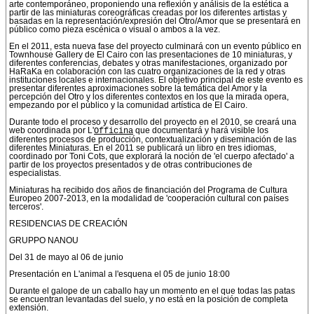
arte contemporáneo, proponiendo una reflexión y análisis de la estética a
partir de las miniaturas coreográficas creadas por los diferentes artistas y
basadas en la representación/expresión del Otro/Amor que se presentará en
público como pieza escénica o visual o ambos a la vez.
En el 2011, esta nueva fase del proyecto culminará con un evento público en
Townhouse Gallery de El Cairo con las presentaciones de 10 miniaturas, y
diferentes conferencias, debates y otras manifestaciones, organizado por
HaRaKa en colaboración con las cuatro organizaciones de la red y otras
instituciones locales e internacionales. El objetivo principal de este evento es
presentar diferentes aproximaciones sobre la temática del Amor y la
percepción del Otro y los diferentes contextos en los que la mirada opera,
empezando por el público y la comunidad artística de El Cairo.
Durante todo el proceso y desarrollo del proyecto en el 2010, se creará una
web coordinada por L'
Officina
que documentará y hará visible los
diferentes procesos de producción, contextualización y diseminación de las
diferentes Miniaturas. En el 2011 se publicará un libro en tres idiomas,
coordinado por Toni Cots, que explorará la noción de 'el cuerpo afectado' a
partir de los proyectos presentados y de otras contribuciones de
especialistas.
Miniaturas ha recibido dos años de financiación del Programa de Cultura
Europeo 2007-2013, en la modalidad de 'cooperación cultural con países
terceros'.
RESIDENCIAS DE CREACIÓN
GRUPPO NANOU
Del 31 de mayo al 06 de junio
Presentación en L'animal a l'esquena el 05 de junio 18:00
Durante el galope de un caballo hay un momento en el que todas las patas
se encuentran levantadas del suelo, y no está en la posición de completa
extensión.