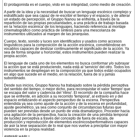
El protagonista es el cuerpo, visto en su integridad, como medio de creación.
A partir de la idea y la necesidad de buscar un lenguaje escénico complejo y
estratificado que sea capaz de re-escribir el tiempo y el espacio, y de alterar
un estado de percepción, el Gruppo Nanou se enfrenta, a través de la
repartición de las propias peculiaridades, a una práctica de trabajo basada
en la 'relación escénica' de los lenguajes, haciendo referencia al montaje
cinematográfico como práctica de síntesis para una mescolanza de
instrumentos utilizados al margen de las jerarquías.
Cuerpo, texto, sonido y luces son identificados y usados como accesos
linguísticos para la composición de la acción escénica, convirtiéndose en
vocablos capaces de deslizar continuamente el significado de la acción. Ya
sea de forma singular u horizontal, estos instrumentos pueden realizar la
propia acción.
El lenguaje de cada uno de los elementos no busca conformar y/o subrayar
la acción que se está produciendo, nada está al 'servicio' del otro. Todos los
instrumentos se despliegan en la composición ya que todos están ocupados
en algo que sucede en el medio, en la relación, fuera de sí y jamás
subordinado.
Desde sus inicios, Gruppo Nanou ha trabajado sobre la pérdida perceptiva
del sentido del tiempo, o mejor dicho, para reconquistar el valor 'tiempo' que
se escapa del valor y cadencia del 'ritmo'. El recorrido de la compañía hace
que se enfrente, en adición a su recorrido 'temporal', al extravío en y del
espacio enfatizando el aspecto perspectivo de la escena. Perspectiva
entendida ya sea como ajuste de la acción y de la escena en profundidad,
ajuste geométrico, ya sea como conjunto de circunstancias futuras que
pueden ser previstas desde un punto de vista dramatúrgico. Proceder hacia
una agitación de la perspectiva, hacia la creación de una pérdida temporal
de lucidez perceptiva a través del concepto de fuera de escala, de
producción y reproducción de elementos escénicos/performativos capaces
de asir la leve separación de lo real que nos vuelve a precipitar con mayor
violencia en la propia realidad.
AMMAR HABLI