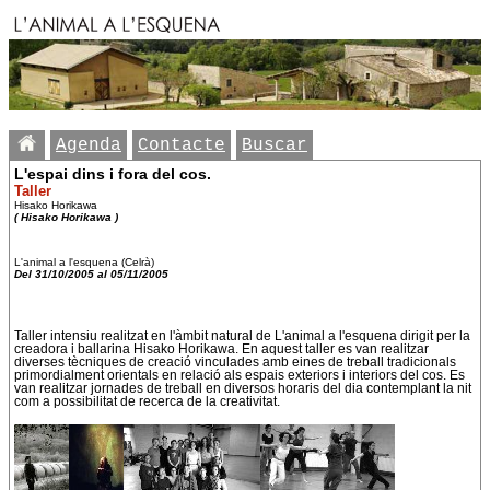
Agenda
Contacte
Buscar
L'espai dins i fora del cos.
Taller
Hisako Horikawa
( Hisako Horikawa )
L'animal a l'esquena (Celrà)
Del 31/10/2005 al 05/11/2005
Taller intensiu realitzat en l'àmbit natural de L'animal a l'esquena dirigit per la
creadora i ballarina Hisako Horikawa. En aquest taller es van realitzar
diverses tècniques de creació vinculades amb eines de treball tradicionals
primordialment orientals en relació als espais exteriors i interiors del cos. Es
van realitzar jornades de treball en diversos horaris del dia contemplant la nit
com a possibilitat de recerca de la creativitat.