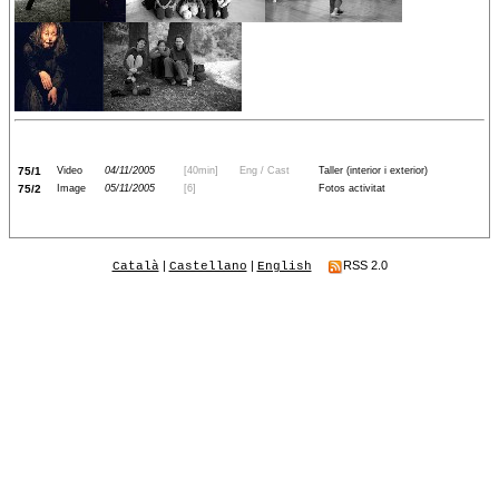
75/1
Video
04/11/2005
[40min]
Eng / Cast
Taller (interior i exterior)
75/2
Image
05/11/2005
[6]
Fotos activitat
|
|
RSS 2.0
Català
Castellano
English