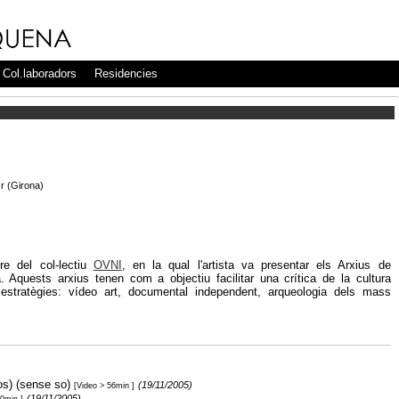
Col.laboradors
Residencies
r (Girona)
e del col-lectiu
OVNI
, en la qual l'artista va presentar els Arxius de
a. Aquests arxius tenen com a objectiu facilitar una crítica de la cultura
s estratègies: vídeo art, documental independent, arqueologia dels mass
os) (sense so)
(19/11/2005)
[Video > 56min ]
(19/11/2005)