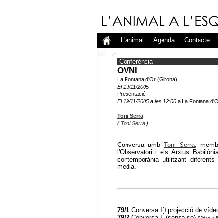
L'animal
Agenda
Contacte
Conferència
OVNI
La Fontana d'Or (Girona)
El 19/11/2005
Presentació:
El 19/11/2005 a les 12:00
a La Fontana d'O
Toni Serra
(
Toni Serra
)
Conversa amb
Toni Serra
, membr
l'Observatori i els Arxius Babilòni
contemporània utilitzant diferent
media.
79/1
Conversa I(+projecció de víde
79/2
Conversa II (sense so)