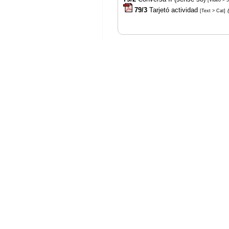
[Video > 5
79/3
Tarjetó actividad
[Text > Cat]