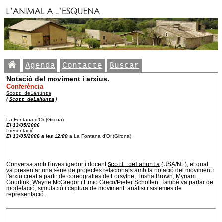
Agenda
Contacte
Buscar
Notació del moviment i arxius.
Conferència
Scott deLahunta
(
Scott deLahunta
)
La Fontana d'Or (Girona)
El 13/05/2006
Presentació:
El 13/05/2006 a les 12:00
a La Fontana d'Or (Girona)
Conversa amb l'investigador i docent
Scott deLahunta
(USA/NL), el qual
va presentar una sèrie de projectes relacionats amb la notació del moviment i
l'arxiu creat a partir de coreografies de Forsythe, Trisha Brown, Myriam
Gourfink, Wayne McGregor i Emio Greco/Pieter Scholten. També va parlar de
modelació, simulació i captura de moviment: anàlisi i sistemes de
representació.