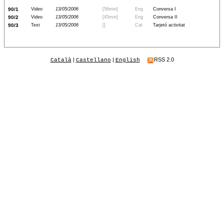
90/1
Video
13/05/2006
[56min]
Eng
Conversa I
90/2
Video
13/05/2006
[45min]
Eng
Conversa II
90/3
Text
13/05/2006
[]
Cat
Tarjetó activitat
|
|
RSS 2.0
Català
Castellano
English