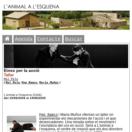
Agenda
Contacte
Buscar
Eines per la acció
Taller
Mal Pelo
(
Mal Pelo
,
Pep Ramis
,
María Muñoz
)
L'animal a l'esquena (Celrà)
Del 15/06/2026 al 19/06/2026
Pep Ramis
i Maria Muñoz oferiran un taller on
experimentar els mecanismes de l’acció i el que
desencadenen. Una mirada sobre el moviment i
l’escriptura del cos en acció. Serà a L’animal a
l’esquena, el centre de creació que els dos directors