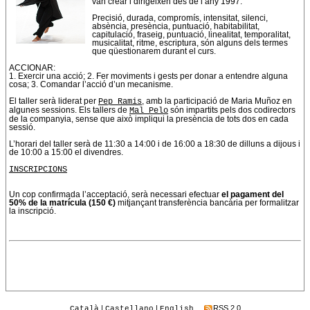
van crear i dirigeixen des de l’any 1997.
Precisió, durada, compromís, intensitat, silenci,
absència, presència, puntuació, habitabilitat,
capitulació, fraseig, puntuació, linealitat, temporalitat,
musicalitat, ritme, escriptura, són alguns dels termes
que qüestionarem durant el curs.
ACCIONAR:
1. Exercir una acció; 2. Fer moviments i gests per donar a entendre alguna
cosa; 3. Comandar l’acció d’un mecanisme.
El taller serà liderat per
Pep Ramis
, amb la participació de Maria Muñoz en
algunes sessions. Els tallers de
Mal Pelo
són impartits pels dos codirectors
de la companyia, sense que això impliqui la presència de tots dos en cada
sessió.
L’horari del taller serà de 11:30 a 14:00 i de 16:00 a 18:30 de dilluns a dijous i
de 10:00 a 15:00 el divendres.
INSCRIPCIONS
Un cop confirmada l’acceptació, serà necessari efectuar
el pagament del
50% de la matrícula (150 €)
mitjançant transferència bancària per formalitzar
la inscripció.
|
|
RSS 2.0
Català
Castellano
English