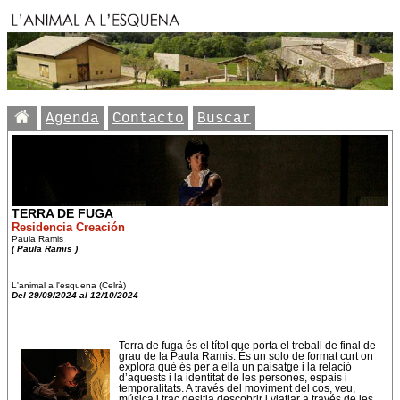
Agenda
Contacto
Buscar
TERRA DE FUGA
Residencia Creación
Paula Ramis
( Paula Ramis )
L'animal a l'esquena (Celrà)
Del 29/09/2024 al 12/10/2024
Terra de fuga és el títol que porta el treball de final de
grau de la Paula Ramis. És un solo de format curt on
explora què és per a ella un paisatge i la relació
d’aquests i la identitat de les persones, espais i
temporalitats. A través del moviment del cos, veu,
música i traç desitja descobrir i viatjar a través de les