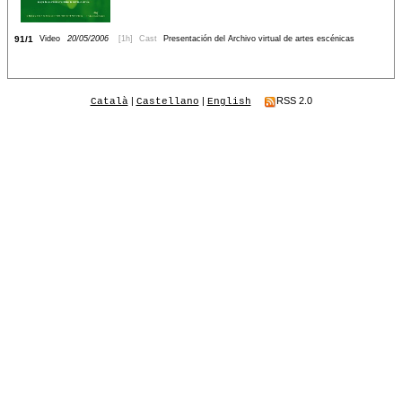
91/1
Video
20/05/2006
[1h]
Cast
Presentación del Archivo virtual de artes escénicas
|
|
RSS 2.0
Català
Castellano
English