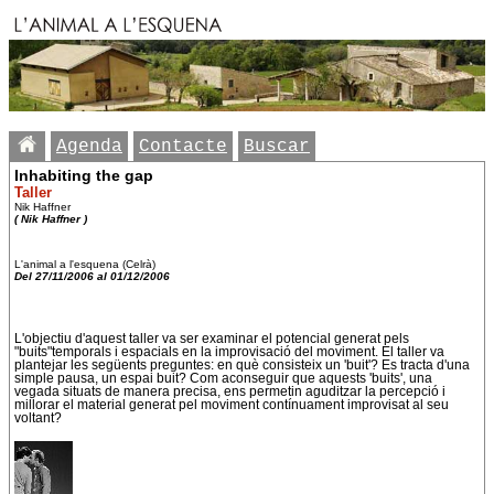
Agenda
Contacte
Buscar
Inhabiting the gap
Taller
Nik Haffner
( Nik Haffner )
L'animal a l'esquena (Celrà)
Del 27/11/2006 al 01/12/2006
L'objectiu d'aquest taller va ser examinar el potencial generat pels
"buits"temporals i espacials en la improvisació del moviment. El taller va
plantejar les següents preguntes: en què consisteix un 'buit'? Es tracta d'una
simple pausa, un espai buit? Com aconseguir que aquests 'buits', una
vegada situats de manera precisa, ens permetin aguditzar la percepció i
millorar el material generat pel moviment contínuament improvisat al seu
voltant?