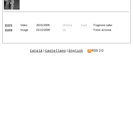
112/1
Video
30/11/2006
[47min]
Cast
Fragment taller
112/2
Image
01/12/2006
[1]
Fotos activitat
|
|
RSS 2.0
Català
Castellano
English