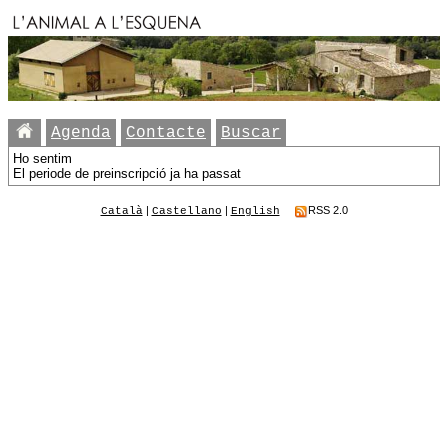
Agenda
Contacte
Buscar
Ho sentim
El periode de preinscripció ja ha passat
|
|
RSS 2.0
Català
Castellano
English