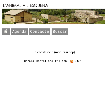
Agenda
Contacte
Buscar
En construcció (mob_resi.php)
|
|
RSS 2.0
Català
Castellano
English