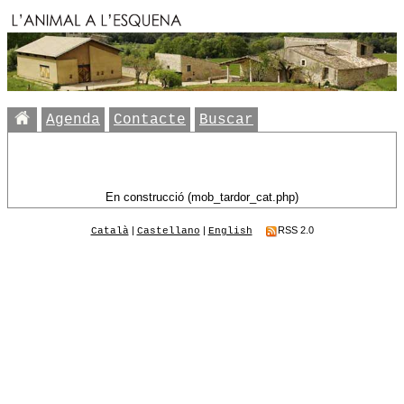
Agenda
Contacte
Buscar
En construcció (mob_tardor_cat.php)
|
|
RSS 2.0
Català
Castellano
English